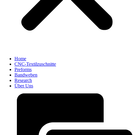
Home
CNC-Textilzuschnitte
Preforms
Bandweben
Research
Über Uns